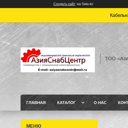
Создать сайт
на Satu.kz
Кабельн
ТОО «Аз
ГЛАВНАЯ
КАТАЛОГ
О НАС
КОН