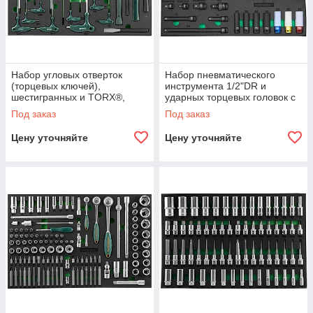
Набор угловых отверток
Набор пневматического
(торцевых ключей),
инструмента 1/2"DR и
шестигранных и TORX®,
ударных торцевых головок с
молотков и зубил. 21
аксессуарами. 31 предмет в
Под заказ
Под заказ
предмет в EVA ложементе
EVA ложементе 560х400 мм.
560х400 мм.
Цену уточняйте
Цену уточняйте