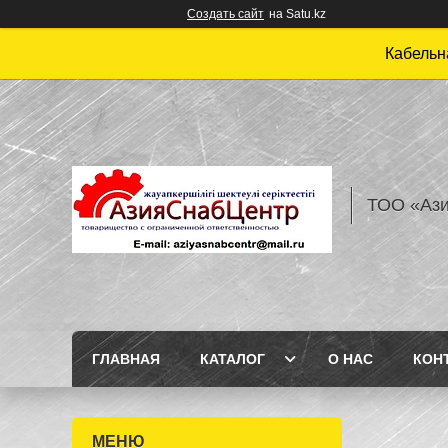
Создать сайт
на Satu.kz
Кабельн
ТОО «Аз
ГЛАВНАЯ
КАТАЛОГ
О НАС
КОН