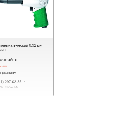
пневматический 0,92 мм
мин.
точняйте
личии
в розницу
11) 297-02-35
ел продаж