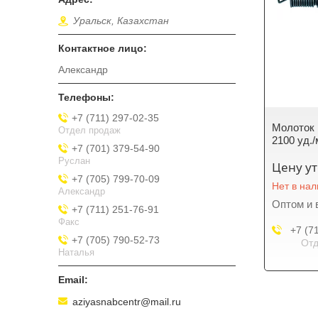
Уральск, Казахстан
Александр
+7 (711) 297-02-35
Молоток 
Отдел продаж
2100 уд./
+7 (701) 379-54-90
Руслан
Цену у
+7 (705) 799-70-09
Нет в на
Александр
Оптом и 
+7 (711) 251-76-91
Факс
+7 (7
+7 (705) 790-52-73
Отд
Наталья
aziyasnabcentr@mail.ru