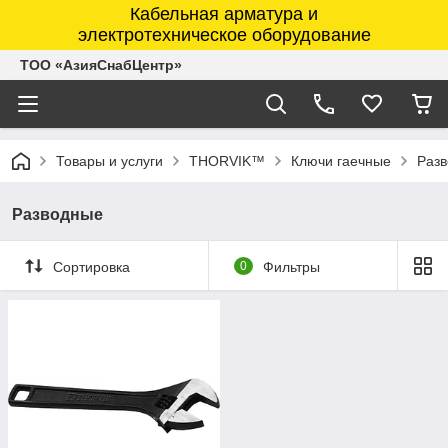
Кабельная арматура и
электротехническое оборудование
ТОО «АзияСнабЦентр»
Товары и услуги
THORVIK™
Ключи гаечные
Раз
Разводные
Сортировка
0
Фильтры