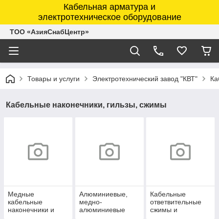
Кабельная арматура и
электротехническое оборудование
ТОО «АзияСнабЦентр»
Товары и услуги
Электротехнический завод "КВТ"
Ка
Кабельные наконечники, гильзы, сжимы
Медные
Алюминиевые,
Кабельные
кабельные
медно-
ответвительные
наконечники и
алюминиевые
сжимы и
гильзы
наконечники и
прокалывающие