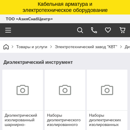
Кабельная арматура и
электротехническое оборудование
ТОО «АзияСнабЦентр»
Товары и услуги
Электротехнический завод "КВТ"
Ди
Диэлектрический инструмент
Диэлектрический
Наборы
Наборы
изолированный
диэлектрического
диэлектрических
шарнирно-
изолированного
изолированных
губцевый
инструмента
ключей