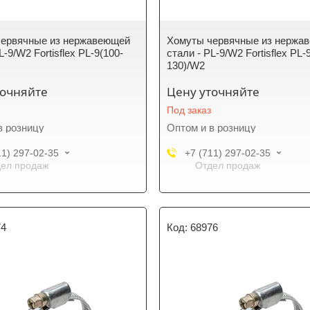
червячные из нержавеющей
Хомуты червячные из нержа
L-9/W2 Fortisflex PL-9(100-
стали - PL-9/W2 Fortisflex PL-
130)/W2
точняйте
Цену уточняйте
Под заказ
в розницу
Оптом и в розницу
11) 297-02-35
+7 (711) 297-02-35
ел продаж
Отдел продаж
74
68976