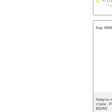
+7 (7
Отд
689
Хомуты 
стали - P
80)/W2