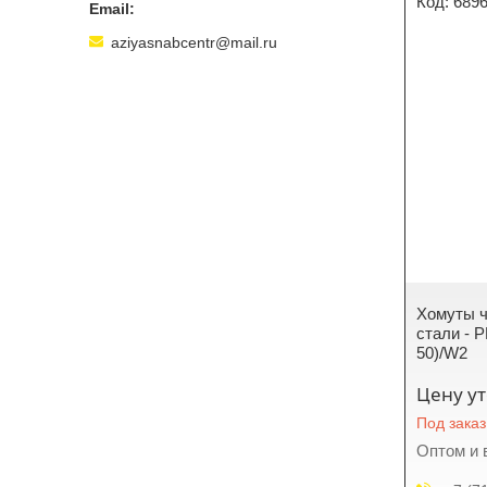
689
aziyasnabcentr@mail.ru
Хомуты 
стали - P
50)/W2
Цену у
Под заказ
Оптом и 