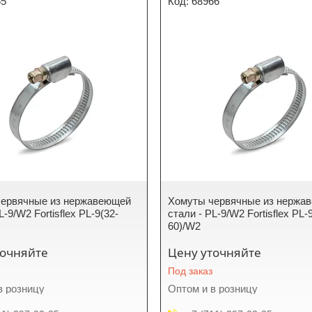
65
68966
червячные из нержавеющей
Хомуты червячные из нержа
L-9/W2 Fortisflex PL-9(32-
стали - PL-9/W2 Fortisflex PL-
60)/W2
точняйте
Цену уточняйте
Под заказ
в розницу
Оптом и в розницу