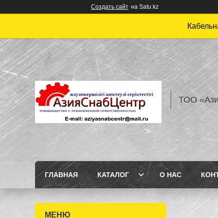
Создать сайт
на Satu.kz
Кабельн
ТОО «Аз
ГЛАВНАЯ
КАТАЛОГ
О НАС
КОН