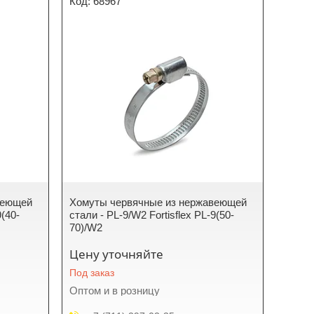
68967
веющей
Хомуты червячные из нержавеющей
9(40-
стали - PL-9/W2 Fortisflex PL-9(50-
70)/W2
Цену уточняйте
Под заказ
Оптом и в розницу