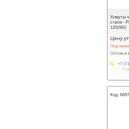
Хомуты 
стали - P
120)/W2
Цену у
Под заказ
Оптом и 
+7 (7
Отд
689