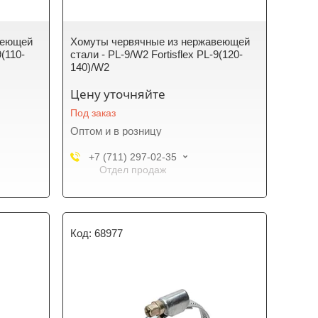
веющей
Хомуты червячные из нержавеющей
9(110-
стали - PL-9/W2 Fortisflex PL-9(120-
140)/W2
Цену уточняйте
Под заказ
Оптом и в розницу
+7 (711) 297-02-35
Отдел продаж
68977