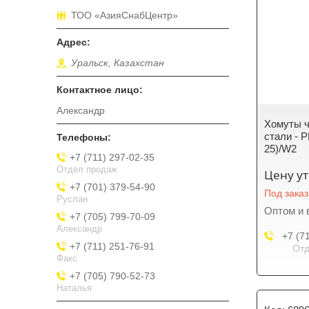
ТОО «АзияСнабЦентр»
Уральск, Казахстан
Александр
Хомуты 
стали - P
25)/W2
+7 (711) 297-02-35
Отдел продаж
Цену у
+7 (701) 379-54-90
Под заказ
Руслан
Оптом и 
+7 (705) 799-70-09
Александр
+7 (7
+7 (711) 251-76-91
Отд
Факс
+7 (705) 790-52-73
Наталья