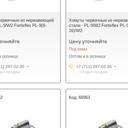
червячные из нержавеющей
Хомуты червячные из нержа
L-9/W2 Fortisflex PL-9(8-
стали - PL-9/W2 Fortisflex PL-
16)/W2
точняйте
Цену уточняйте
Под заказ
в розницу
Оптом и в розницу
11) 297-02-35
+7 (711) 297-02-35
ел продаж
Отдел продаж
62
68963