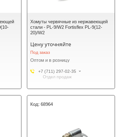
веющей
Хомуты червячные из нержавеющей
9(10-
стали - PL-9/W2 Fortisflex PL-9(12-
20)/W2
Цену уточняйте
Под заказ
Оптом и в розницу
+7 (711) 297-02-35
Отдел продаж
68964