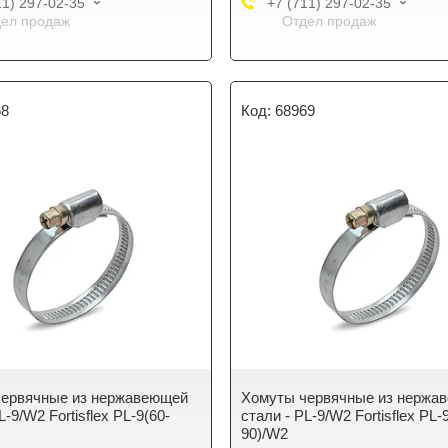
11) 297-02-35
+7 (711) 297-02-35
ел продаж
Отдел продаж
68
68969
червячные из нержавеющей
Хомуты червячные из нержа
L-9/W2 Fortisflex PL-9(60-
стали - PL-9/W2 Fortisflex PL-
90)/W2