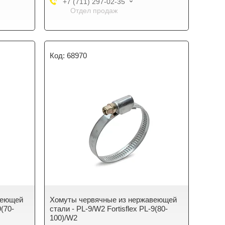
+7 (711) 297-02-35
Отдел продаж
68970
веющей
Хомуты червячные из нержавеющей
9(70-
стали - PL-9/W2 Fortisflex PL-9(80-
100)/W2