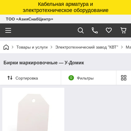
Кабельная арматура и
электротехническое оборудование
ТОО «АзияСнабЦентр»
Товары и услуги
Электротехнический завод "КВТ"
Ма
Бирки маркировочные — У-Домик
Сортировка
0
Фильтры