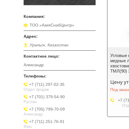
ТОО «АзияСнабЦентр»
Уральск, Казахстан
Угловые 
медные л
Александр
хвостови
ТМЛ(90) 
Цену у
+7 (711) 297-02-35
Отдел продаж
Под заказ
+7 (701) 379-54-90
+7 (7
Руслан
Отд
+7 (705) 799-70-09
Александр
+7 (711) 251-76-91
Факс