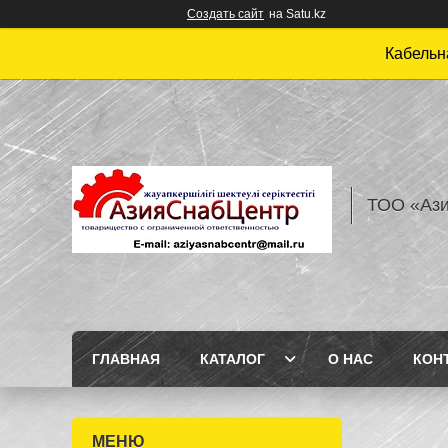
Создать сайт
на Satu.kz
Кабельн
ТОО «Аз
ГЛАВНАЯ
КАТАЛОГ
О НАС
КОН