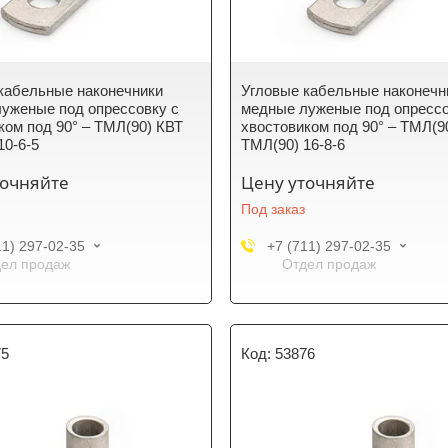
кабельные наконечники
Угловые кабельные наконечн
уженые под опрессовку с
медные луженые под опрессо
ком под 90° – ТМЛ(90) КВТ
хвостовиком под 90° – ТМЛ(9
10-6-5
ТМЛ(90) 16-8-6
точняйте
Цену уточняйте
Под заказ
11) 297-02-35
+7 (711) 297-02-35
ел продаж
Отдел продаж
75
53876