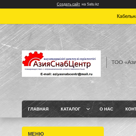
Создать сайт
на Satu.kz
Кабельн
ТОО «Аз
ГЛАВНАЯ
КАТАЛОГ
О НАС
КОН