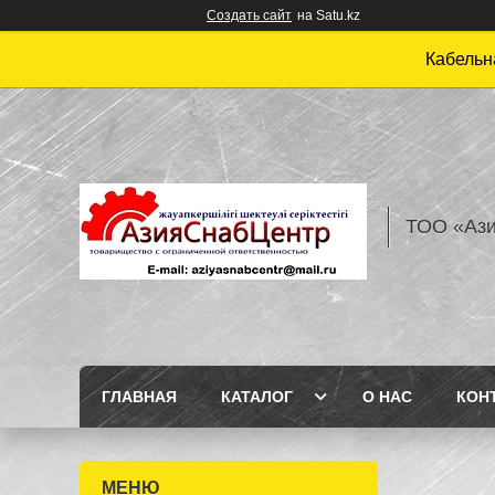
Создать сайт
на Satu.kz
Кабельн
ТОО «Аз
ГЛАВНАЯ
КАТАЛОГ
О НАС
КОН