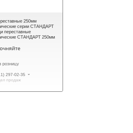
ереставные 250мм
рические серии СТАНДАРТ
и переставные
рические СТАНДАРТ 250мм
точняйте
в розницу
11) 297-02-35
ел продаж