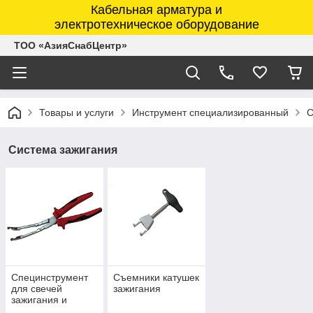
Кабельная арматура и
электротехническое оборудование
ТОО «АзияСнабЦентр»
Товары и услуги
Инструмент специализированный
С
Система зажигания
Специнструмент
Съемники катушек
для свечей
зажигания
зажигания и
накала