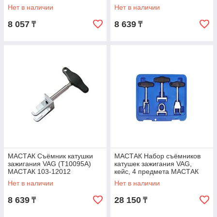
вставок (футорок), 5
Нет в наличии
Нет в наличии
предметов МАСТАК
8 057
8 639
₸
₸
МАСТАК Съёмник катушки
МАСТАК Набор съёмников
зажигания VAG (T10095A)
катушек зажигания VAG,
МАСТАК 103-12012
кейс, 4 предмета МАСТАК
103-12104C
Нет в наличии
Нет в наличии
8 639
28 150
₸
₸