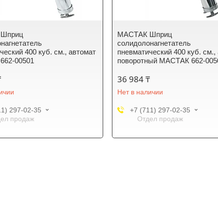
 Шприц
МАСТАК Шприц
нагнетатель
солидолонагнетатель
ческий 400 куб. см., автомат
пневматический 400 куб. см.,
662-00501
поворотный МАСТАК 662-005
₸
36 984 ₸
личии
Нет в наличии
11) 297-02-35
+7 (711) 297-02-35
ел продаж
Отдел продаж