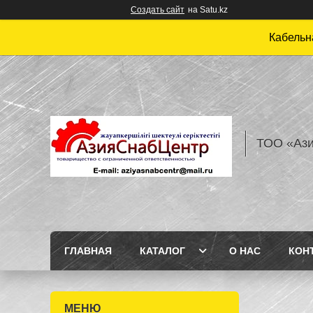
Создать сайт
на Satu.kz
Кабельн
ТОО «Аз
ГЛАВНАЯ
КАТАЛОГ
О НАС
КОН