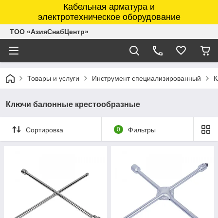
Кабельная арматура и
электротехническое оборудование
ТОО «АзияСнабЦентр»
Товары и услуги
Инструмент специализированный
К
Ключи балонные крестообразные
Сортировка
0
Фильтры