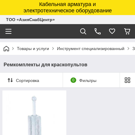
Кабельная арматура и
электротехническое оборудование
ТОО «АзияСнабЦентр»
Товары и услуги
Инструмент специализированный
З
Ремкомплекты для краскопультов
Сортировка
0
Фильтры