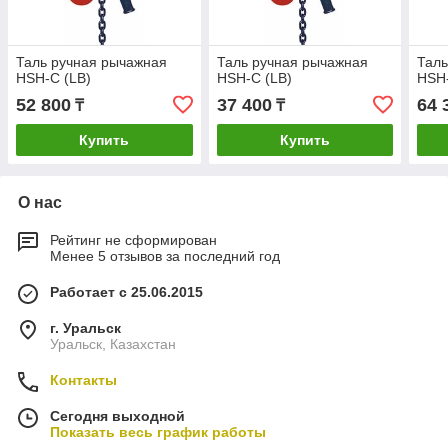
Таль ручная рычажная
Таль ручная рычажная
Таль
HSH-C (LB)
HSH-C (LB)
HSH-
52 800
37 400
64 
₸
₸
Купить
Купить
О нас
Рейтинг не сформирован
Менее 5 отзывов за последний год
Работает с 25.06.2015
г. Уральск
Уральск, Казахстан
Контакты
Сегодня выходной
Показать весь график работы