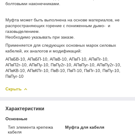
болтовыми наконечниками.
Муфта может быть выполнена на основе материалов, не
распространяющих горение с пониженным дымо- и
газовыделением.
Необходимо указывать при заказе.
Применяется для следующих основных марок силовых
кабелей, их аналогов и модификаций:
АПвБВ-10, АПвБП-10, АПвВ-10, АПвП-10, АПвПг-10,
АПвП2г-10, АПвПу-10, ПвПу2г-10, АПвПуг-10, АПвПу2г-10,
АПвКВ-10, АПвКПг-10, ПвВ-10, ПвП-10, ПвПг-10, ПвПу-10,
ПвПуг-10
Скрыть
Характеристики
Основные
Тип элемента крепежа
Муфта для кабеля
кабеля