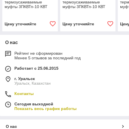
термоусаживаемые
термоусаживаемые
тер
муфты 3ПКВТп-10 КВТ
муфты 3ПКВТп-10 КВТ
муф
3ПКВТп-10-150/240
3ПКВТп-10-150/240(Б)
3ПКН
Цену уточняйте
Цену уточняйте
Цен
О нас
Рейтинг не сформирован
Менее 5 отзывов за последний год
Работает с 25.06.2015
г. Уральск
Уральск, Казахстан
Контакты
Сегодня выходной
Показать весь график работы
О нас