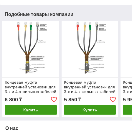
Подобные товары компании
Концевая муфта
Концевая муфта
Кон
внутренней установки для
внутренней установки для
внут
3-х и 4-х жильных кабелей
3-х и 4-х жильных кабелей
3-х 
1КВТп-3х(150-240) без
1КВТп-4х(16-25) без
1КВТ
6 800
5 850
5 9
₸
₸
болтовых наконечников
болтовых наконечников
болт
Купить
Купить
О нас