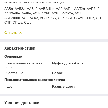
кабелей, их аналогов и модификаций:
ААБл, ААБ2л, ААБлГ, ААБ2лШв, ААГ, ААПл, ААП2л, ААП2лГ,
ААП2лШв, ААШв, АСБ, АСБГ, АСБл, АСБ2л, АСБШв,
АСБ2лШв, АСГ, АСКл, АСШв, СБ, СБл, СБГ, СБ2л, СБШв, СП,
СПГ, СПШв, СШв
Скрыть
Характеристики
Основные
Тип элемента крепежа
Муфта для кабеля
кабеля
Состояние
Новое
Пользовательские характеристики
Цвет
Разные цвета
Условия доставки