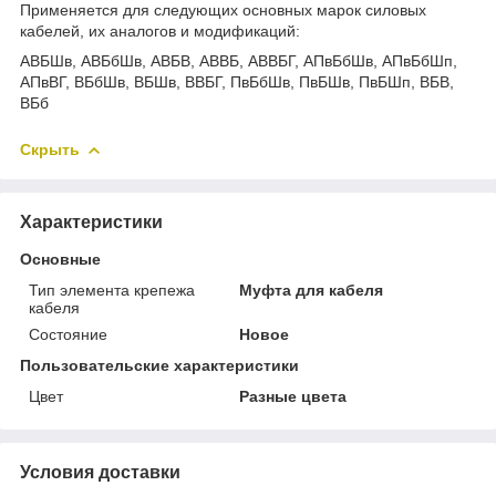
Применяется для следующих основных марок силовых
кабелей, их аналогов и модификаций:
АВБШв, АВБбШв, АВБВ, АВВБ, АВВБГ, АПвБбШв, АПвБбШп,
АПвВГ, ВБбШв, ВБШв, ВВБГ, ПвБбШв, ПвБШв, ПвБШп, ВБВ,
ВБб
Скрыть
Характеристики
Основные
Тип элемента крепежа
Муфта для кабеля
кабеля
Состояние
Новое
Пользовательские характеристики
Цвет
Разные цвета
Условия доставки