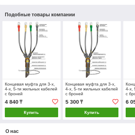
Подобные товары компании
Концевая муфта для 3-х,
Концевая муфта для 3-х,
Конц
4-х, 5-ти жильных кабелей
4-х, 5-ти жильных кабелей
4-х,
с броней
с броней
с бр
1ПКВ(Н)Тпб-3х(35-50) без
1ПКВ(Н)Тпб-3х(70-120)
1ПКВ
4 840
5 300
6 0
₸
₸
болтовых наконечников
без болтовых
без 
наконечников
нако
Купить
Купить
О нас