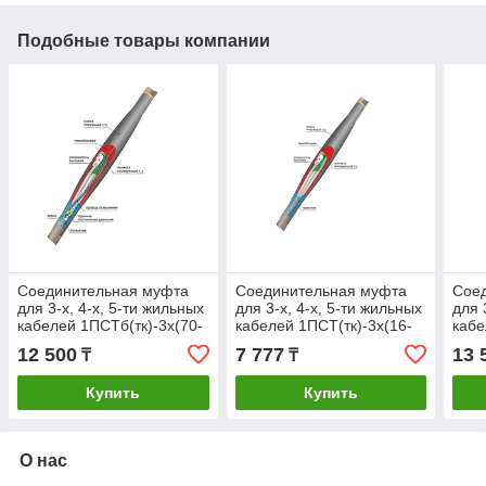
Подобные товары компании
Соединительная муфта
Соединительная муфта
Сое
для 3-х, 4-х, 5-ти жильных
для 3-х, 4-х, 5-ти жильных
для 
кабелей 1ПСТб(тк)-3х(70-
кабелей 1ПСТ(тк)-3х(16-
кабе
120) с болтовыми
25) с болтовыми
120)
12 500
7 777
13 
₸
₸
соединителями
соединителями
сое
Купить
Купить
О нас