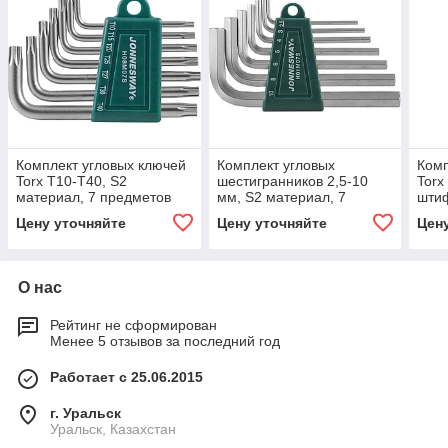
Комплект угловых ключей
Комплект угловых
Комп
Torx Т10-Т40, S2
шестигранников 2,5-10
Torx
материал, 7 предметов
мм, S2 материал, 7
штиф
предметов
Т50,
Цену уточняйте
Цену уточняйте
Цен
пре
О нас
Рейтинг не сформирован
Менее 5 отзывов за последний год
Работает с 25.06.2015
г. Уральск
Уральск, Казахстан