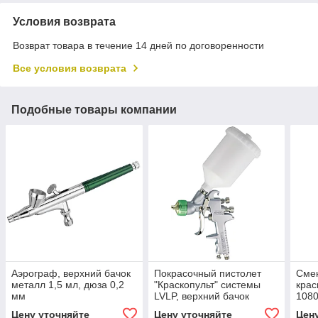
Условия возврата
Возврат товара в течение 14 дней по договоренности
Все условия возврата
Подобные товары компании
Аэрограф, верхний бачок
Покрасочный пистолет
Смен
металл 1,5 мл, дюза 0,2
"Краскопульт" системы
крас
мм
LVLP, верхний бачок
108
нейлон 0,6л, дюза 1,4 мм
Цену уточняйте
Цену уточняйте
Цен