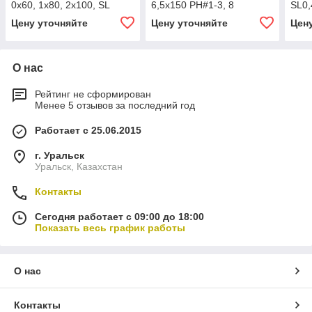
0х60, 1х80, 2х100, SL
6,5х150 PH#1-3, 8
SL0,
4х100, 5,5х125, 6,5х150,
предметов
и PH
Цену уточняйте
Цену уточняйте
Цен
индикаторная отвертка
220-250V, 7 предметов
О нас
Рейтинг не сформирован
Менее 5 отзывов за последний год
Работает с 25.06.2015
г. Уральск
Уральск, Казахстан
Контакты
Сегодня работает с 09:00 до 18:00
Показать весь график работы
О нас
Контакты