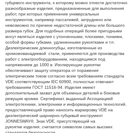
губцевого инструмента, к которому можно отнести достаточно
разнообразные изделия, предназначенные для выполнения
работ, при которых применение универсальных
инструментов, например пассатижей, затруднено или
невозможно по причине недостаточной длины или большого
размера губок. Для подобных операций более пригодными
могут являться изделия с утонченными, плоскими, тонкими,
особой формы губками, удлиненными рукоятками и т.п.
Дизлектрические длинногубцы, изготовленные из
хромомованадиевой стали, применяются для производства
работ с электрооборудованием, находящимся под
напряжением до 1000 в. Изолирующие рукоятки
обеспечивают защиту оператора от поражения
электрическим током согласно всем требованиям стандарта
VDE соответствующим IEC 60900, полностью отвечают
требованиям ГОСТ 11516-94. Изделия имеют
дополнительный захват для объемных деталей и боковые
режущие кромки. Сертификат, выданный Ассоциацией
электротехники, электроники и информационных технологий,
предоставляющий право наносить маркировку VDE на
диэлектрический шарнирно-губцевый инструмент
JONNESWAY®. Знак VDE, присутствующий на
рукоятке изделия, считается символом самых высоких
стандартов безопасности.