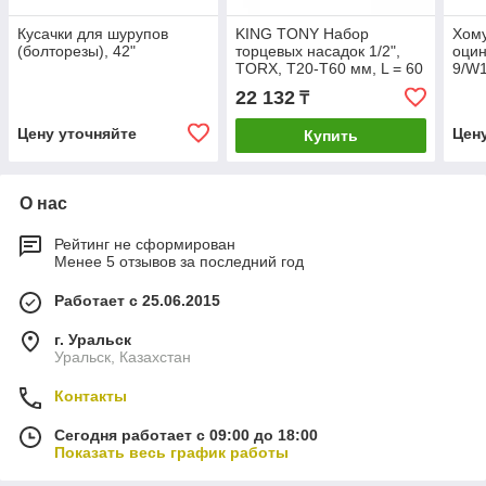
Кусачки для шурупов
KING TONY Набор
Хому
(болторезы), 42"
торцевых насадок 1/2",
оцин
TORX, Т20-Т60 мм, L = 60
9/W1
мм, 9 предметов KING
12)/
22 132
₸
TONY 4109PR
Цену уточняйте
Цен
Купить
О нас
Рейтинг не сформирован
Менее 5 отзывов за последний год
Работает с 25.06.2015
г. Уральск
Уральск, Казахстан
Контакты
Сегодня работает с 09:00 до 18:00
Показать весь график работы