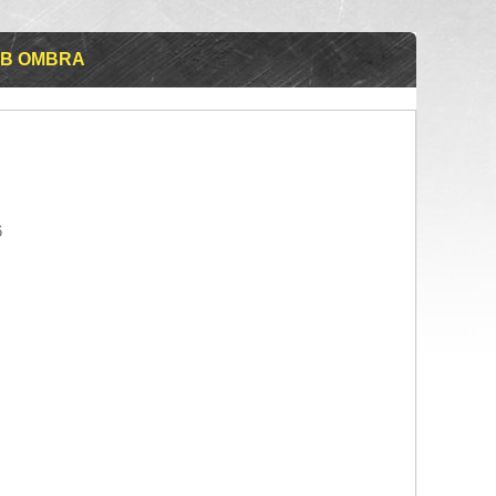
ОВ OMBRA
6