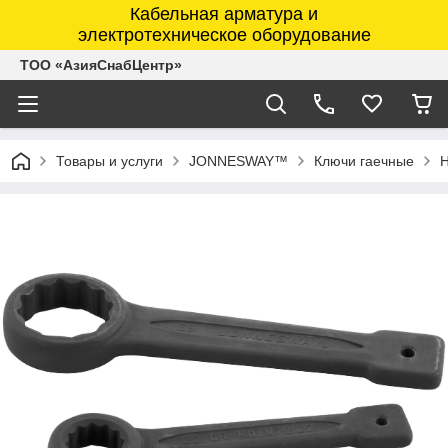
Кабельная арматура и
электротехническое оборудование
ТОО «АзияСнабЦентр»
Товары и услуги
JONNESWAY™
Ключи гаечные
Н