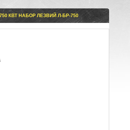
750 КВТ НАБОР ЛЕЗВИЙ Л-БР-750
6