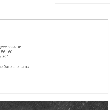
есс закалки
56...60
м 30°
ю бокового винта