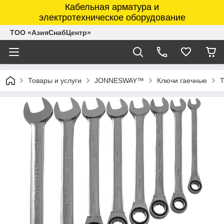
Кабельная арматура и
электротехническое оборудование
ТОО «АзияСнабЦентр»
Товары и услуги
JONNESWAY™
Ключи гаечные
Т