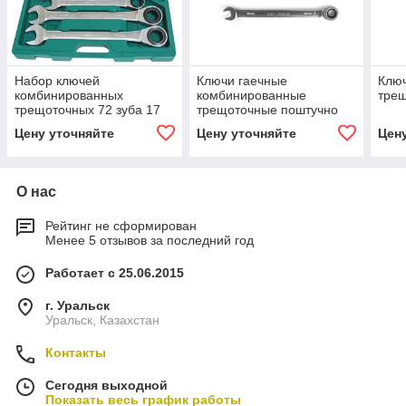
Набор ключей
Ключи гаечные
Клю
комбинированных
комбинированные
трещ
трещоточных 72 зуба 17
трещоточные поштучно
предметов
серии KBT-
Цену уточняйте
Цену уточняйте
Цен
PROFESSIONAL КВТ Ключ
комбинированный
трещоточный 8мм
О нас
Рейтинг не сформирован
Менее 5 отзывов за последний год
Работает с 25.06.2015
г. Уральск
Уральск, Казахстан
Контакты
Сегодня выходной
Показать весь график работы