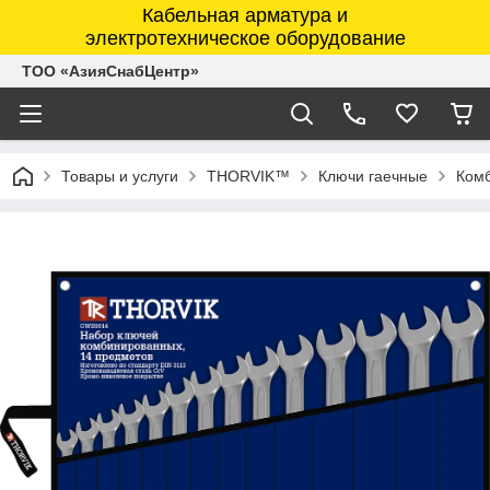
Кабельная арматура и
электротехническое оборудование
ТОО «АзияСнабЦентр»
Товары и услуги
THORVIK™
Ключи гаечные
Комб