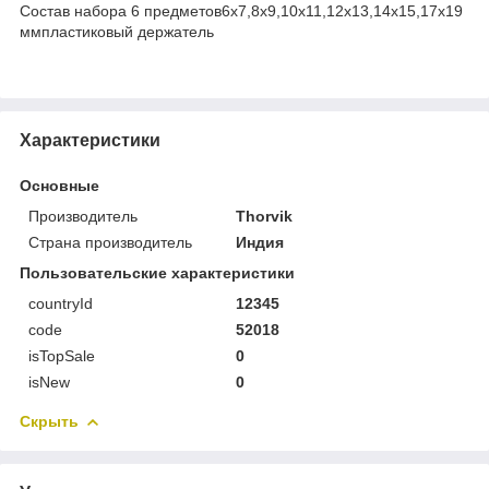
Состав набора 6 предметов6x7,8x9,10x11,12x13,14x15,17x19
ммпластиковый держатель
Характеристики
Основные
Производитель
Thorvik
Страна производитель
Индия
Пользовательские характеристики
countryId
12345
code
52018
isTopSale
0
isNew
0
Скрыть