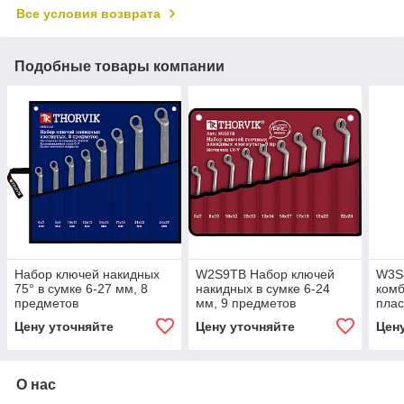
Все условия возврата
Подобные товары компании
Набор ключей накидных
W2S9TB Набор ключей
W3S
75° в сумке 6-27 мм, 8
накидных в сумке 6-24
ком
предметов
мм, 9 предметов
плас
19 м
Цену уточняйте
Цену уточняйте
Цен
О нас