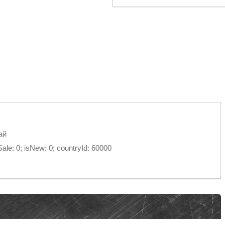
ай
e: 0; isNew: 0; countryId: 60000