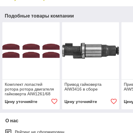
Подобные товары компании
Комплект лопастей
Привод гайковерта
Прив
ротора ротора двигателя
AIW3416 в сборе
AIWS
гайковерта AIW1261/68
Цену уточняйте
Цену уточняйте
Цен
О нас
Рейтинг не сформирован