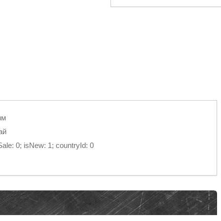
мм
ай
e: 0; isNew: 1; countryId: 0