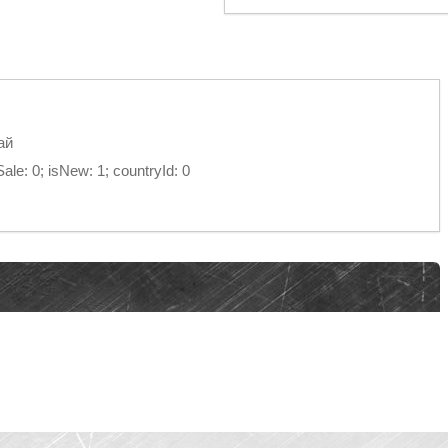
ай
e: 0; isNew: 1; countryId: 0