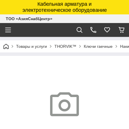
Кабельная арматура и
электротехническое оборудование
ТОО «АзияСнабЦентр»
Товары и услуги
THORVIK™
Ключи гаечные
Наки