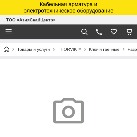
Кабельная арматура и
электротехническое оборудование
ТОО «АзияСнабЦентр»
Товары и услуги
THORVIK™
Ключи гаечные
Разр