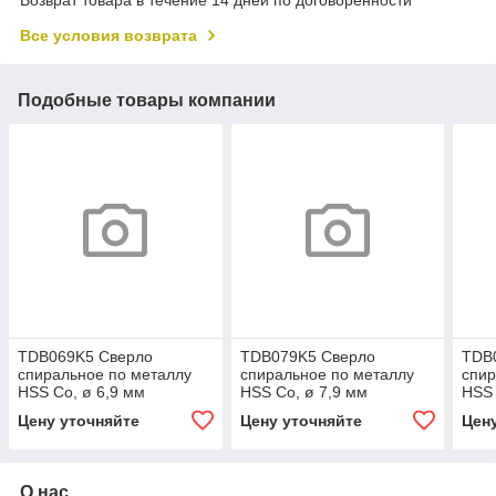
Возврат товара в течение 14 дней по договоренности
Все условия возврата
Подобные товары компании
TDB069K5 Сверло
TDB079K5 Сверло
TDB
спиральное по металлу
спиральное по металлу
спир
HSS Co, ø 6,9 мм
HSS Co, ø 7,9 мм
HSS 
Цену уточняйте
Цену уточняйте
Цен
О нас