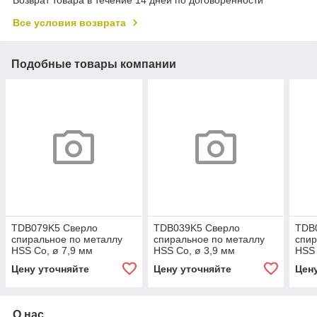
Возврат товара в течение 14 дней по договоренности
Все условия возврата
Подобные товары компании
TDB079K5 Сверло
TDB039K5 Сверло
TDB
спиральное по металлу
спиральное по металлу
спир
HSS Co, ø 7,9 мм
HSS Co, ø 3,9 мм
HSS 
Цену уточняйте
Цену уточняйте
Цен
О нас