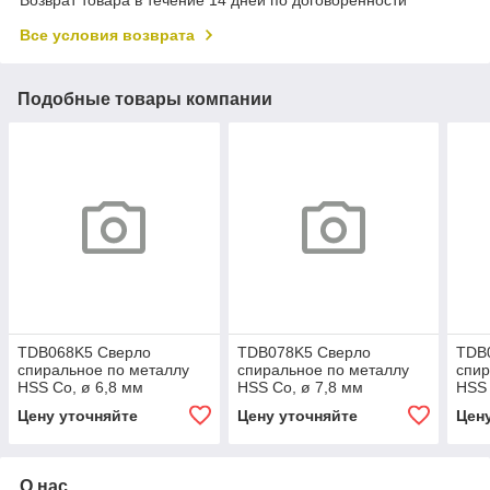
Возврат товара в течение 14 дней по договоренности
Все условия возврата
Подобные товары компании
TDB068K5 Сверло
TDB078K5 Сверло
TDB
спиральное по металлу
спиральное по металлу
спир
HSS Co, ø 6,8 мм
HSS Co, ø 7,8 мм
HSS 
Цену уточняйте
Цену уточняйте
Цен
О нас