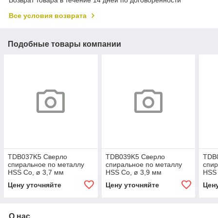
Возврат товара в течение 14 дней по договоренности
Все условия возврата
Подобные товары компании
TDB037K5 Сверло
TDB039K5 Сверло
TDB
спиральное по металлу
спиральное по металлу
спир
HSS Co, ø 3,7 мм
HSS Co, ø 3,9 мм
HSS 
Цену уточняйте
Цену уточняйте
Цен
О нас