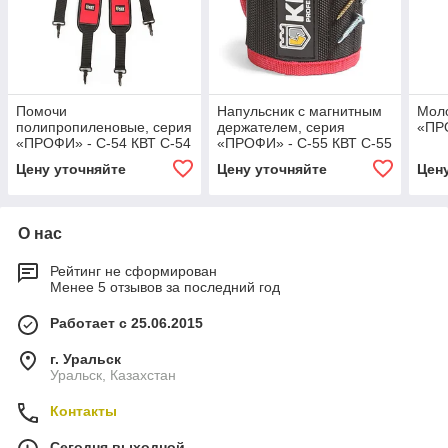
Помочи
Напульсник с магнитным
Моло
полипропиленовые, серия
держателем, серия
«ПРО
«ПРОФИ» - С-54 КВТ С-54
«ПРОФИ» - С-55 КВТ С-55
Цену уточняйте
Цену уточняйте
Цен
О нас
Рейтинг не сформирован
Менее 5 отзывов за последний год
Работает с 25.06.2015
г. Уральск
Уральск, Казахстан
Контакты
Сегодня выходной