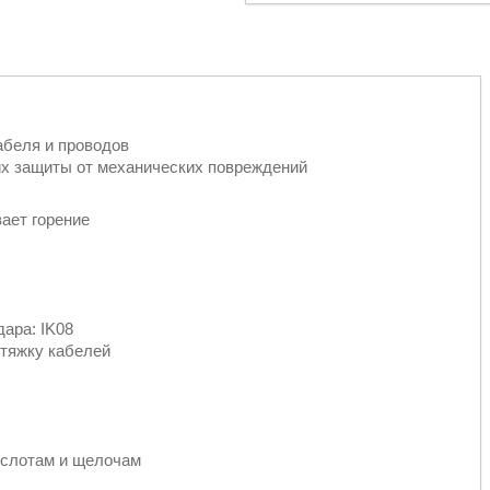
абеля и проводов
их защиты от механических повреждений
ает горение
ара: IK08
отяжку кабелей
ислотам и щелочам