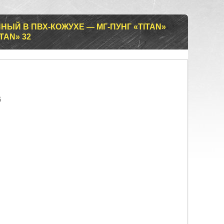
ЫЙ В ПВХ-КОЖУХЕ — МГ-ПУНГ «TITAN»
TAN» 32
6