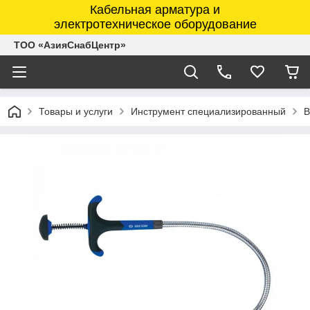
Кабельная арматура и
электротехническое оборудование
ТОО «АзияСнабЦентр»
Товары и услуги
Инструмент специализированный
В