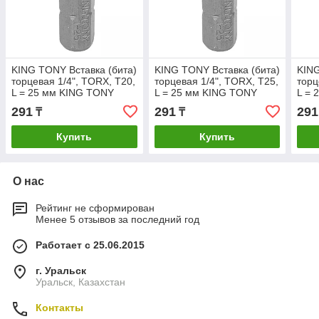
KING TONY Вставка (бита)
KING TONY Вставка (бита)
KING
торцевая 1/4", TORX, T20,
торцевая 1/4", TORX, T25,
торц
L = 25 мм KING TONY
L = 25 мм KING TONY
L = 
102520T
102525T
102
291
291
291
₸
₸
Купить
Купить
О нас
Рейтинг не сформирован
Менее 5 отзывов за последний год
Работает с 25.06.2015
г. Уральск
Уральск, Казахстан
Контакты