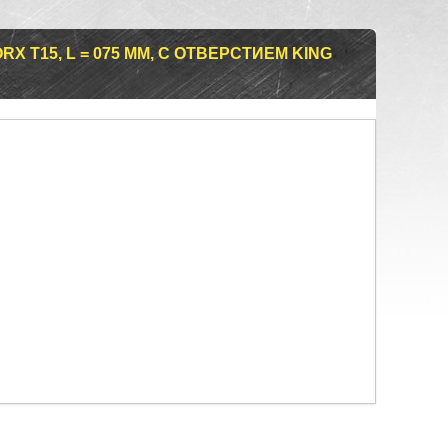
X Т15, L = 075 ММ, С ОТВЕРСТИЕМ KING